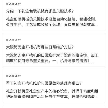
2025-06-09
介绍一下礼盒包装机械有哪些关键技术？
礼盒包装机械的关键技术涵盖自动化控制、智能检测、
柔性生产、工艺集成等多个领域，直接影响包装效率、
精度和产品质量。​一、自动化控制技术1. PLC 与运动控
制系统核心作用：通过可编程逻辑控制器（PLC）协调机
2025-06-09
械臂、传送带、传感器等部件的动作顺序，实现从送料
到封口的全流程自动化。技术优势：支持多工位联动
大滚筒无尘开槽机有哪些日常维护方法？
大滚筒无尘开槽机的日常维护对于设备的稳定性、加工
精度和使用寿命至关重要。​一、机身与滚筒清洁1. 及时
清理碎屑与灰尘原因：开槽过程中产生的纸板碎屑、纤
维或粉尘若堆积在滚筒表面或机身缝隙，可能导致滚筒
2025-06-09
转动不畅、卡纸或影响开槽精度。方法：每日开机前用
软毛刷或压缩空气（气压不宜过高）清理滚筒表面、输
看下礼盒开槽机维护与常见故障处理有哪些？
送轨道
礼盒开槽机是礼盒生产中的核心设备，其操作精度和维
护质量直接影响产品品质与生产效率，通过合理选型、
规范操作及定期保养，可最大限度发挥设备性能，降低
次品率和停机损耗。​现在主要看下礼盒开槽机维护与常