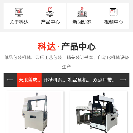
关于科达
产品中心
新闻动态
视频中心
产品中心
天地盖成...
开槽机系...
礼品盒机...
双点耳带...
半自动皮