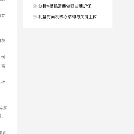
设备分类？
分析V槽机需要做哪些维护保
抹要
养？
礼盒封面机核心结构与关键工位
是什么？
的灰
达到
，需
元件
等参
度、
差则