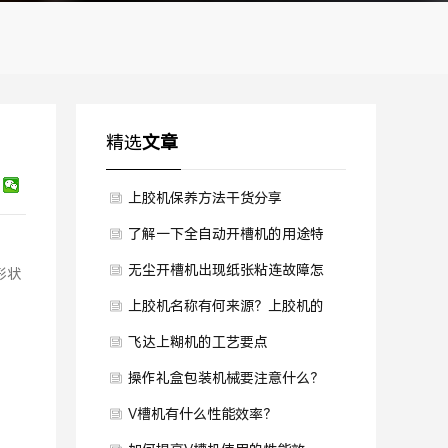
精选
文章
上胶机保养方法干货分享
了解一下全自动开槽机的用途特
点是什么？
无尘开槽机出现纸张粘连故障怎
形状
么办？
上胶机名称有何来源？上胶机的
发展史
飞达上糊机的工艺要点
操作礼盒包装机械要注意什么？
V槽机有什么性能效率？