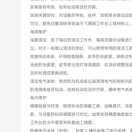
安装是否牢固，如有松动需及时拧紧。
润滑关键部位：对设备的导轨、丝杆、齿轮等关键运动
均匀，避免过量涂抹导致油污飞溅到工作台上或材料上
每周维护
深度清洁：除了每日的清洁工作外，每周还需对设备进
尘。对于一些难以清洁的部位，可以使用专用的清洁工
检查传动系统：仔细检查链条、皮带的张紧度。链条过
合适的张紧度；皮带若出现打滑或磨损，应及时调整张
及时处理或更换齿轮。
清洁电气系统：使用吹风机或吸尘器清理电气控制柜内
的连接线是否松动，如有松动应及时拧紧，确保电气系
每月维护
精度检查与校准：使用专业的测量工具，如角度尺、深度尺
数，与设备的标称精度进行对比。如果发现精度偏差超
工作台的水平度等来恢复加工精度。
检查液压系统（如有）：如果 V 槽机配备了液压系统