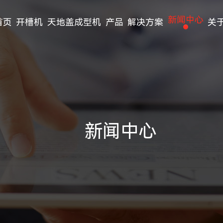
新闻中心
首页
开槽机
天地盖成型机
产品
解决方案
关
天地盖成型机
食品与饮料行业
公司动态
公司简介
开槽机系列
茶叶包装应用
行业动态
企业文化
礼品盒机械设备系列
礼品包装应用
常见问题
荣誉资质
新闻中心
双点耳带机
化妆品应用
生产车间
半自动皮壳机系列
医药行业
视频中心
全自动皮壳机系列
电子产品行业
其它机械设备
电商物流