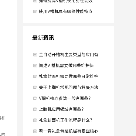
如何提高V槽机使用的性能效
率？
使用V槽机具有哪些性能特点
呢？
最新
资讯
全自动开槽机主要类型与应用有
哪些？
阐述V 槽机需要做哪些维护保
养？
礼盒封面机需要做哪些日常维护
保养？
关于上糊机常见问题与解决方法
是什么？
V槽机核心参数一般有哪些？
上胶机应用领域有哪些？
屑和
礼盒封面机工作流程是什么？
看一看礼盒包装机械有哪些核心
具的