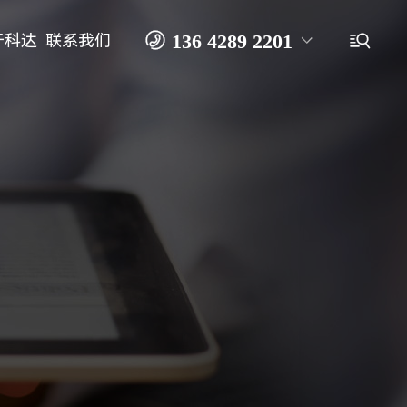

136 4289 2201

于科达
联系我们
0769-2166 1367
无尘开槽机
大滚筒无尘开槽机
礼盒开槽机
天地盖包盒机