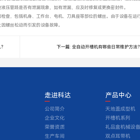
查液压管路是否有泄漏现象，如有泄漏，应及时修复或更换密封件。
固检查，包括机身、工作台、电机、刀具座等部位的螺丝。由于设备在运
止因螺丝松动而引发的设备故障。
么？
下一篇:
全自动开槽机有哪些日常维护方法
走进科达
产品中心
公司简介
天地盖成型机
企业文化
开槽机系列
荣誉资质
礼品盒机械设
生产车间
双点耳带机