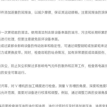
部件添加适量的润滑油，以减少摩擦，保证其运动顺畅。注意润滑油的涂
。
行一次更彻底的清洁。使用清洁剂去除设备表面的油污、污渍和长期积累
具进行处理，但要注意避免损坏设备表面。
松或过紧都会影响设备的传动效率和稳定性，可通过调整链轮或张紧轮来
紧力或更换皮带。同时，检查齿轮的啮合情况，如有异常磨损或齿面损伤
的灰尘，防止灰尘积聚过多影响电气元件的散热和正常工作，检查各电器
统的安全可靠运行。
等，对 V 槽机的加工精度进行检查。测量 V 形槽的角度、深度和宽度
出允许范围，需要对设备进行校准和调整。例如，通过调整刀具的安装角
，每月要检查液压油的油位和油质，油位过低时应及时添加液压油，油质变