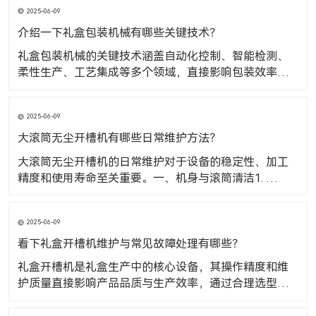
2025-06-09
介绍一下礼盒包装机械有哪些关键技术？
礼盒包装机械的关键技术涵盖自动化控制、智能检测、
柔性生产、工艺集成等多个领域，直接影响包装效率、
精度和产品质量。​一、自动化控制技术1. PLC 与运动控
制系统核心作用：通过可编程逻辑控制器（PLC）协调机
2025-06-09
械臂、传送带、传感器等部件的动作顺序，实现从送料
到封口的全流程自动化。技术优势：支持多工位联动
大滚筒无尘开槽机有哪些日常维护方法？
大滚筒无尘开槽机的日常维护对于设备的稳定性、加工
精度和使用寿命至关重要。​一、机身与滚筒清洁1. 及时
清理碎屑与灰尘原因：开槽过程中产生的纸板碎屑、纤
维或粉尘若堆积在滚筒表面或机身缝隙，可能导致滚筒
2025-06-09
转动不畅、卡纸或影响开槽精度。方法：每日开机前用
软毛刷或压缩空气（气压不宜过高）清理滚筒表面、输
看下礼盒开槽机维护与常见故障处理有哪些？
送轨道
礼盒开槽机是礼盒生产中的核心设备，其操作精度和维
护质量直接影响产品品质与生产效率，通过合理选型、
规范操作及定期保养，可最大限度发挥设备性能，降低
次品率和停机损耗。​现在主要看下礼盒开槽机维护与常