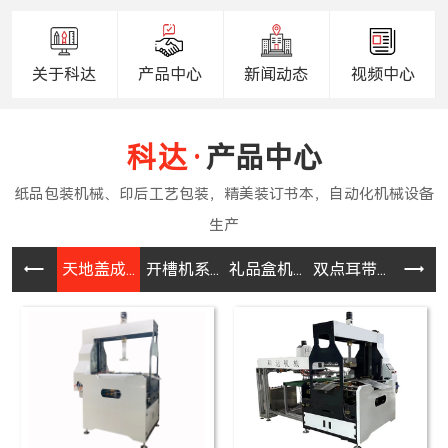
关于科达
产品中心
新闻动态
视频中心
产品中心
天地盖成...
开槽机系...
礼品盒机...
双点耳带...
半自动皮