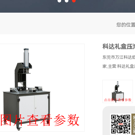
上糊机系列
折入压泡机
您的位置
简易热熔胶机
科达礼盒压
圆罐机系列
东莞市万江科达
更多 >>
家,主营:科达礼盒