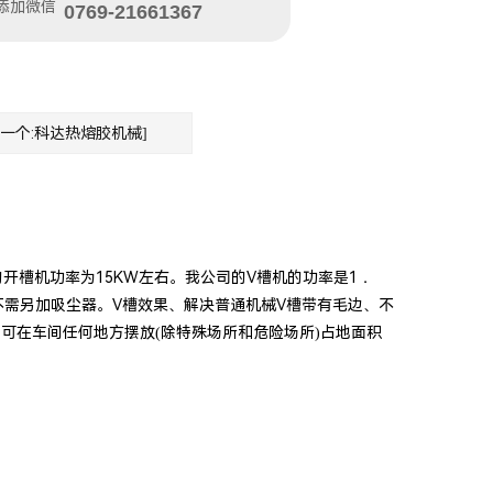
添加微信
0769-21661367
下一个:科达热熔胶机械]
槽机功率为15KW左右。我公司的V槽机的功率是1．
不需另加吸尘器。V槽效果、解决普通机械V槽带有毛边、不
可在车间任何地方摆放(除特殊场所和危险场所)占地面积