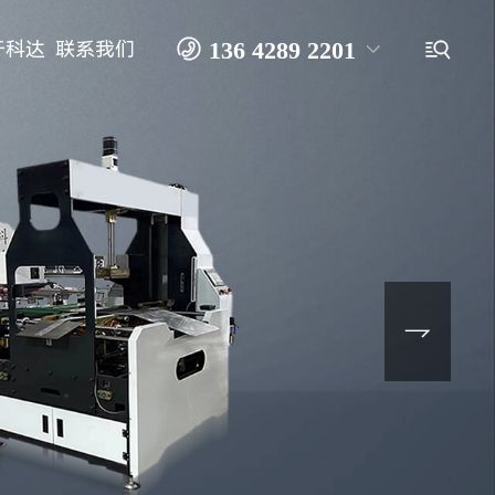

136 4289 2201

于科达
联系我们
0769-2166 1367
无尘开槽机
大滚筒无尘开槽机
礼盒开槽机

天地盖包盒机