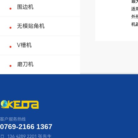
最大纸板宽
围边机
适用范围A
外形尺寸M
机器重量M
无模贴角机
V槽机
磨刀机
客户服务热线
0769-2166 1367
136 4289 2201 张先生
