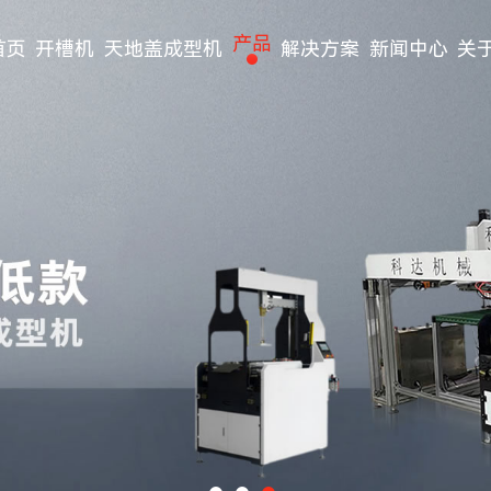
产品
首页
开槽机
天地盖成型机
解决方案
新闻中心
关
天地盖成型机
食品与饮料行业
公司动态
公司简介
开槽机系列
茶叶包装应用
行业动态
企业文化
礼品盒机械设备系列
礼品包装应用
常见问题
荣誉资质
双点耳带机
化妆品应用
生产车间
半自动皮壳机系列
医药行业
视频中心
全自动皮壳机系列
电子产品行业
其它机械设备
电商物流