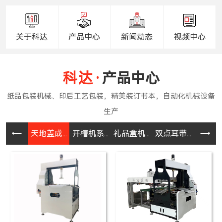
关于科达
产品中心
新闻动态
视频中心
产品中心
天地盖成...
开槽机系...
礼品盒机...
双点耳带...
半自动皮