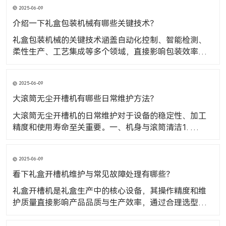
2025-06-09
介绍一下礼盒包装机械有哪些关键技术？
礼盒包装机械的关键技术涵盖自动化控制、智能检测、
柔性生产、工艺集成等多个领域，直接影响包装效率、
精度和产品质量。​一、自动化控制技术1. PLC 与运动控
制系统核心作用：通过可编程逻辑控制器（PLC）协调机
2025-06-09
械臂、传送带、传感器等部件的动作顺序，实现从送料
到封口的全流程自动化。技术优势：支持多工位联动
大滚筒无尘开槽机有哪些日常维护方法？
大滚筒无尘开槽机的日常维护对于设备的稳定性、加工
精度和使用寿命至关重要。​一、机身与滚筒清洁1. 及时
清理碎屑与灰尘原因：开槽过程中产生的纸板碎屑、纤
维或粉尘若堆积在滚筒表面或机身缝隙，可能导致滚筒
2025-06-09
转动不畅、卡纸或影响开槽精度。方法：每日开机前用
软毛刷或压缩空气（气压不宜过高）清理滚筒表面、输
看下礼盒开槽机维护与常见故障处理有哪些？
送轨道
礼盒开槽机是礼盒生产中的核心设备，其操作精度和维
护质量直接影响产品品质与生产效率，通过合理选型、
规范操作及定期保养，可最大限度发挥设备性能，降低
次品率和停机损耗。​现在主要看下礼盒开槽机维护与常